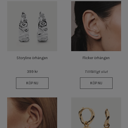
Storyline örhängen
Flicker örhängen
399 kr
Tillfälligt slut
KÖP NU
KÖP NU