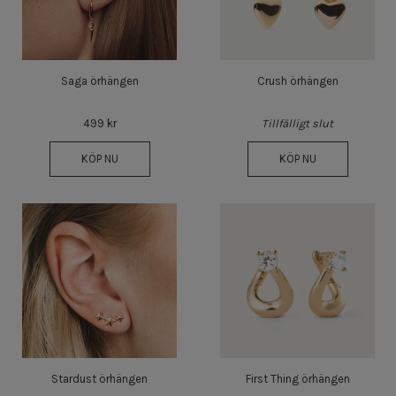
Saga örhängen
Crush örhängen
499 kr
Tillfälligt slut
KÖP NU
KÖP NU
Stardust örhängen
First Thing örhängen