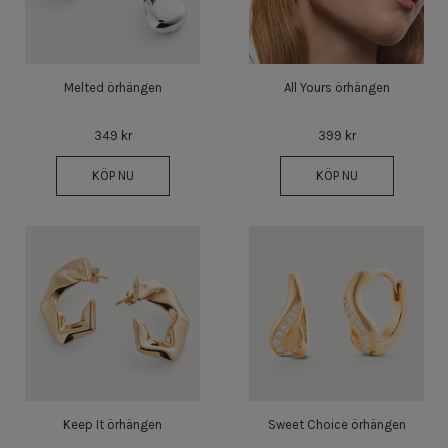
Melted örhängen
All Yours örhängen
349 kr
399 kr
KÖP NU
KÖP NU
Keep It örhängen
Sweet Choice örhängen