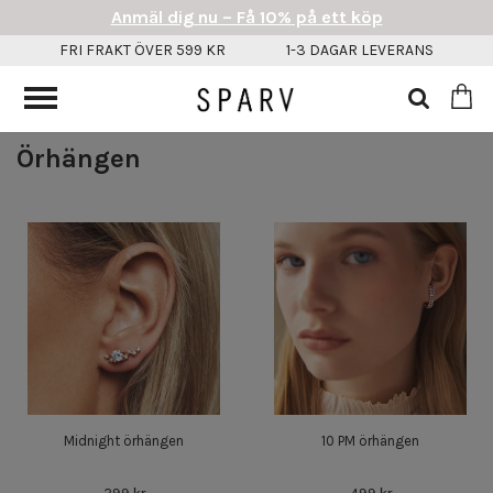
Anmäl dig nu – Få 10% på ett köp
FRI FRAKT ÖVER 599 KR
1-3 DAGAR LEVERANS
Örhängen
Midnight örhängen
10 PM örhängen