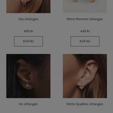
Sky örhängen
Mirror Moment örhängen
499 kr
449 kr
KÖP NU
KÖP NU
Iris örhängen
Petite Sparkles örhängen