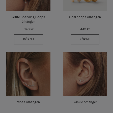
Petite Sparkling Hoops
Goal hoops örhängen
örhängen
349 kr
449 kr
KÖP NU
KÖP NU
Vibes örhängen
Twinkle örhängen