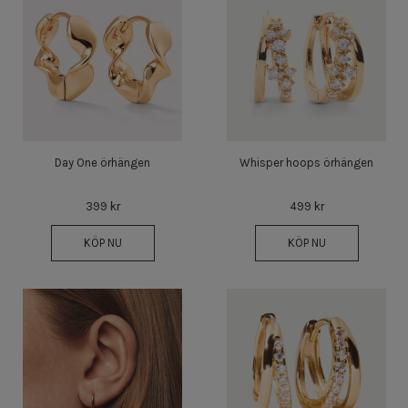
Day One örhängen
Whisper hoops örhängen
399 kr
499 kr
KÖP NU
KÖP NU