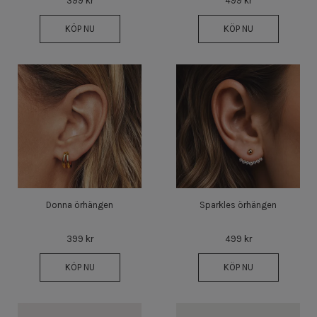
399 kr
499 kr
KÖP NU
KÖP NU
Donna örhängen
Sparkles örhängen
399 kr
499 kr
KÖP NU
KÖP NU