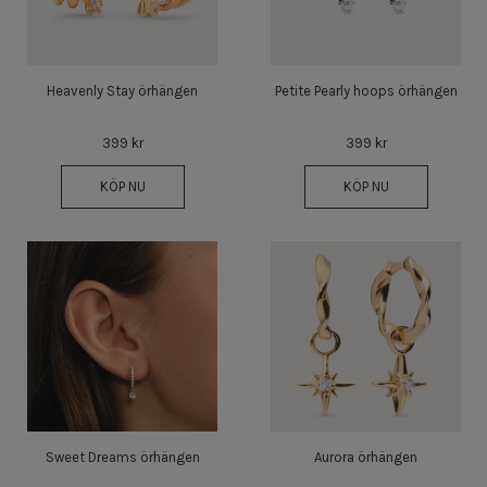
Heavenly Stay örhängen
Petite Pearly hoops örhängen
399 kr
399 kr
KÖP NU
KÖP NU
Sweet Dreams örhängen
Aurora örhängen