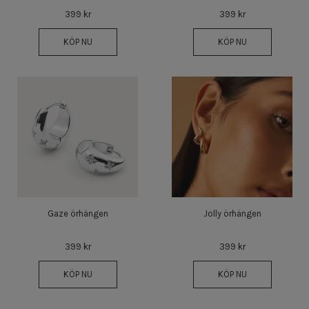
399 kr
399 kr
KÖP NU
KÖP NU
Gaze örhängen
Jolly örhängen
399 kr
399 kr
KÖP NU
KÖP NU