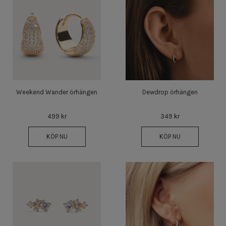
Weekend Wander örhängen
Dewdrop örhängen
499 kr
349 kr
KÖP NU
KÖP NU