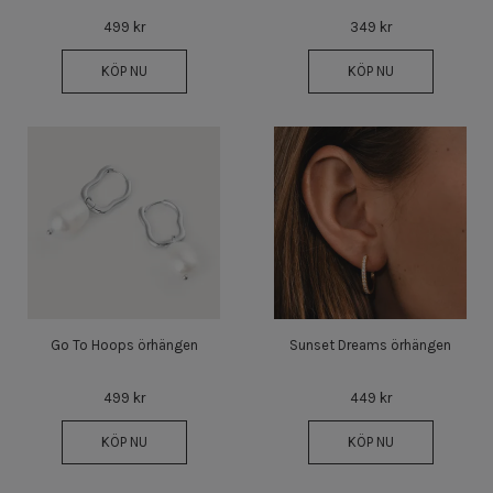
499 kr
349 kr
KÖP NU
KÖP NU
Go To Hoops örhängen
Sunset Dreams örhängen
499 kr
449 kr
KÖP NU
KÖP NU