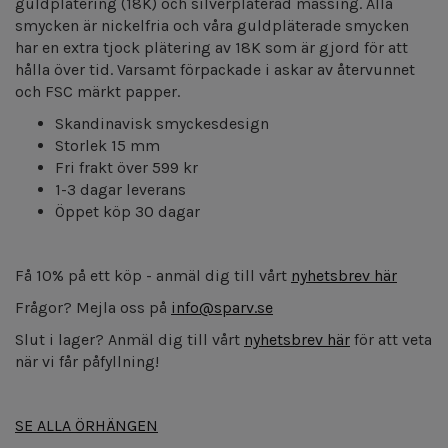
guldplätering (18K) och silverpläterad mässing. Alla
smycken är nickelfria och våra guldpläterade smycken
har en extra tjock plätering av 18K som är gjord för att
hålla över tid.
Varsamt förpackade i askar av återvunnet
och FSC märkt papper.
Skandinavisk smyckesdesign
Storlek 15 mm
Fri frakt över 599 kr
1-3 dagar leverans
Öppet köp 30 dagar
Få 10% på ett köp - anmäl dig till vårt
nyhetsbrev här
Frågor? Mejla oss på
info@sparv.se
Slut i lager? Anmäl dig till vårt
nyhetsbrev här
för att veta
när vi får påfyllning!
SE ALLA ÖRHÄNGEN