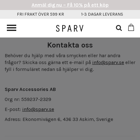
Anmäl dig nu – Få 10% på ett köp
FRI FRAKT ÖVER 599 KR
1-3 DAGAR LEVERANS
Kontakta oss
Behöver du hjälp med våra smycken eller har andra
frågor? Skicka oss gärna ett e-mail på
info@sparv.se
eller
fyll i formuläret nedan så hjälper vi dig.
Sparv Accessories AB
Org nr: 559237-2329
E-post:
info@sparv.se
Adress: Ekonomivägen 6, 436 33 Askim, Sverige