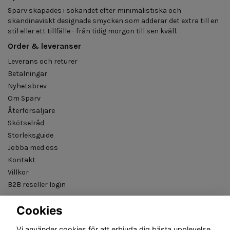
Sparv skapades i sökandet efter minimalistiska och
skandinaviskt designade smycken som adderar det extra till en
stil eller ett tillfälle - från tidig morgon till sen kväll.
Order & leveranser
Leverans och returer
Betalningar
Nyhetsbrev
Om Sparv
Återförsäljare
Skötselråd
Storleksguide
Jobba med oss
Kontakt
Villkor
B2B reseller login
Cookies
Vi använder cookies för att erbjuda dig bästa upplevelse.