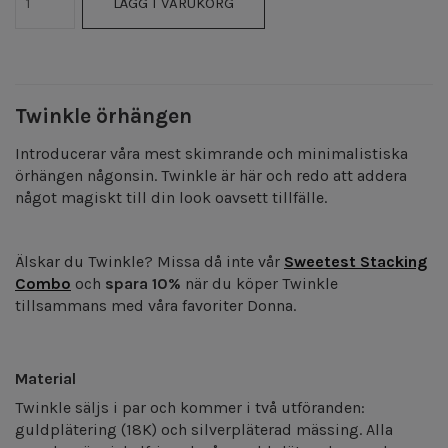
LÄGG I VARUKORG
Twinkle örhängen
Introducerar våra mest skimrande och minimalistiska
örhängen någonsin. Twinkle är här och redo att addera
något magiskt till din look oavsett tillfälle.
Älskar du Twinkle? Missa då inte vår
Sweetest Stacking
Combo
och
spara 10%
när du köper Twinkle
tillsammans med våra favoriter Donna.
Material
Twinkle
säljs i par och kommer i två utföranden:
guldplätering (18K) och silverpläterad mässing. Alla