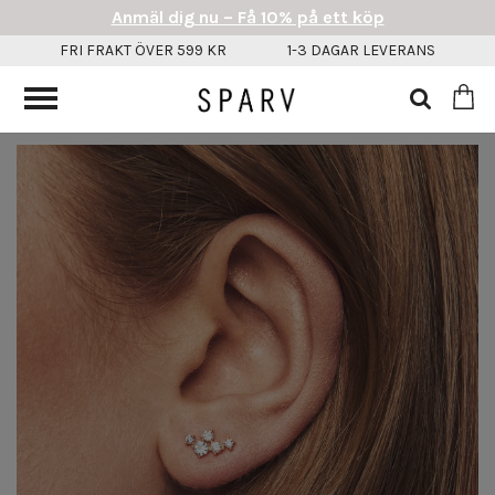
Anmäl dig nu – Få 10% på ett köp
FRI FRAKT ÖVER 599 KR
1-3 DAGAR LEVERANS