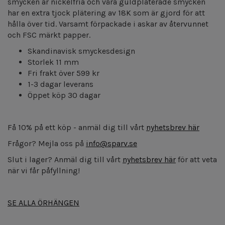
smycken är nickelfria och våra guldpläterade smycken
har en extra tjock plätering av 18K som är gjord för att
hålla över tid. Varsamt förpackade i askar av återvunnet
och FSC märkt papper.
Skandinavisk smyckesdesign
Storlek 11 mm
Fri frakt över 599 kr
1-3 dagar leverans
Öppet köp 30 dagar
Få 10% på ett köp - anmäl dig till vårt
nyhetsbrev här
Frågor? Mejla oss på
info@sparv.se
Slut i lager? Anmäl dig till vårt
nyhetsbrev här
för att veta
när vi får påfyllning!
SE ALLA ÖRHÄNGEN