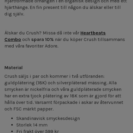
Hjärtformade örhängen i en organisk design och med ett
hjärthänge. En fin present till någon du älskar eller till
dig själv.
Älskar du Crush? Missa då inte vår
Heartbeats
Combo
och
spara 10%
när du köper Crush tillsammans
med våra favoriter Adore.
Material
Crush säljs i par och kommer i två utföranden:
guldplätering (18K) och silverpläterad mässing. Alla
smycken är nickelfria och våra guldpläterade smycken
har en extra tjock plätering av 18K som är gjord för att
hålla över tid.
Varsamt förpackade i askar av återvunnet
och FSC märkt papper.
Skandinavisk smyckesdesign
Storlek 14 mm
Fri frakt över 599 kr