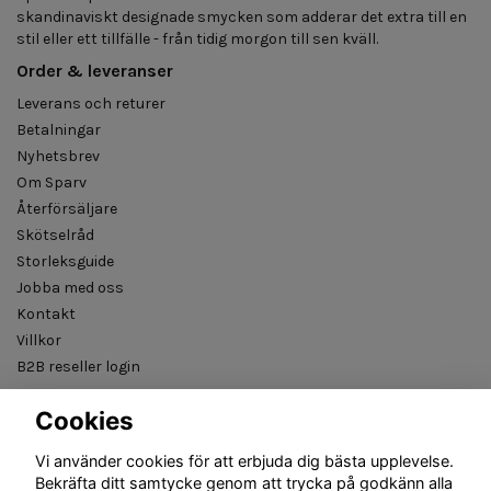
skandinaviskt designade smycken som adderar det extra till en
stil eller ett tillfälle - från tidig morgon till sen kväll.
Order & leveranser
Leverans och returer
Betalningar
Nyhetsbrev
Om Sparv
Återförsäljare
Skötselråd
Storleksguide
Jobba med oss
Kontakt
Villkor
B2B reseller login
Cookies
Vi använder cookies för att erbjuda dig bästa upplevelse.
Bekräfta ditt samtycke genom att trycka på godkänn alla