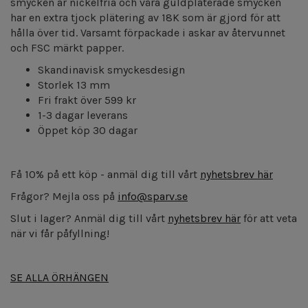
smycken är nickelfria och våra guldpläterade smycken
har en extra tjock plätering av 18K som är gjord för att
hålla över tid.
Varsamt förpackade i askar av återvunnet
och FSC märkt papper.
Skandinavisk smyckesdesign
Storlek 13 mm
Fri frakt över 599 kr
1-3 dagar leverans
Öppet köp 30 dagar
Få 10% på ett köp - anmäl dig till vårt
nyhetsbrev här
Frågor? Mejla oss på
info@sparv.se
Slut i lager? Anmäl dig till vårt
nyhetsbrev här
för att veta
när vi får påfyllning!
SE ALLA ÖRHÄNGEN