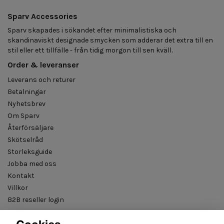
Sparv Accessories
Sparv skapades i sökandet efter minimalistiska och
skandinaviskt designade smycken som adderar det extra till en
stil eller ett tillfälle - från tidig morgon till sen kväll.
Order & leveranser
Leverans och returer
Betalningar
Nyhetsbrev
Om Sparv
Återförsäljare
Skötselråd
Storleksguide
Jobba med oss
Kontakt
Villkor
B2B reseller login