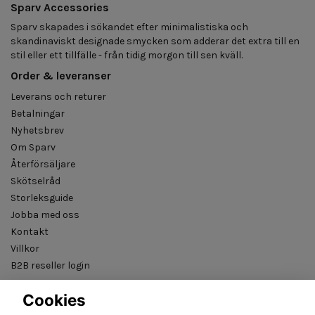
Sparv Accessories
Sparv skapades i sökandet efter minimalistiska och
skandinaviskt designade smycken som adderar det extra till en
stil eller ett tillfälle - från tidig morgon till sen kväll.
Order & leveranser
Leverans och returer
Betalningar
Nyhetsbrev
Om Sparv
Återförsäljare
Skötselråd
Storleksguide
Jobba med oss
Kontakt
Villkor
B2B reseller login
Cookies