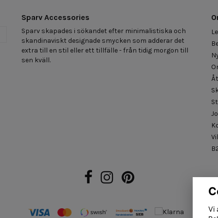
Sparv Accessories
O
Sparv skapades i sökandet efter minimalistiska och
Le
a
skandinaviskt designade smycken som adderar det
Be
extra till en stil eller ett tillfälle - från tidig morgon till
N
sen kväll.
O
Åt
S
St
J
K
Vi
B2
C
Vi