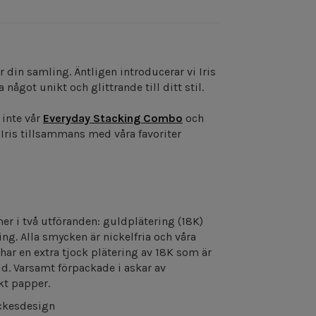
r din samling. Äntligen introducerar vi Iris
 något unikt och glittrande till ditt stil.
 inte vår
Everyday Stacking Combo
och
Iris tillsammans med våra favoriter
mer i två utföranden: guldplätering (18K)
ng. Alla smycken är nickelfria och våra
ar en extra tjock plätering av 18K som är
tid. Varsamt förpackade i askar av
kt papper.
ckesdesign