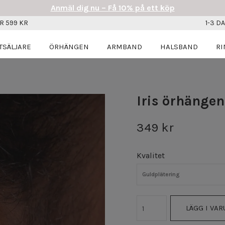
Anmäl dig nu – Få 10% på ett köp
R 599 KR
1-3 D
TSÄLJARE
ÖRHÄNGEN
ARMBAND
HALSBAND
RI
Iris örhängen
349 kr
Kvalitet
Guldplätering
LÄGG I VA