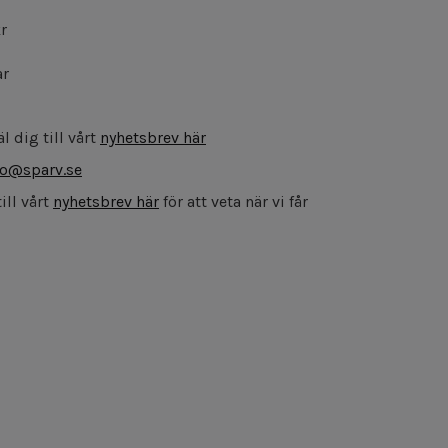
kr
ar
l dig till vårt
nyhetsbrev här
fo@sparv.se
ill vårt
nyhetsbrev här
för att veta när vi får