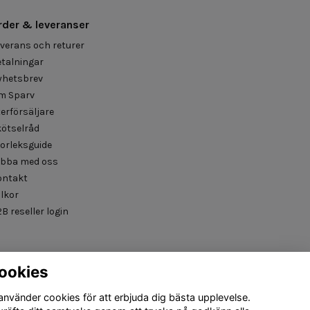
rder & leveranser
verans och returer
talningar
yhetsbrev
m Sparv
erförsäljare
kötselråd
orleksguide
obba med oss
ontakt
llkor
B reseller login
ookies
 använder cookies för att erbjuda dig bästa upplevelse.