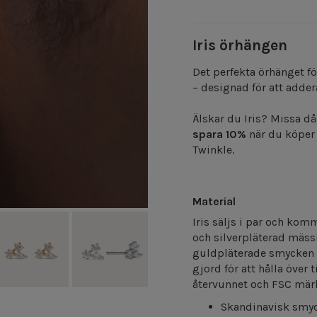
Iris örhängen
Det perfekta örhänget fö
– designad för att addera
Älskar du Iris? Missa då
spara 10%
när du köper 
Twinkle.
Material
Iris säljs i par och kom
och silverpläterad mässi
guldpläterade smycken h
gjord för att hålla över 
återvunnet och FSC mär
Skandinavisk smy