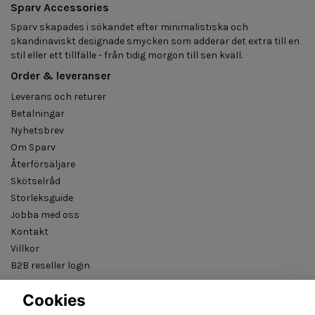
Sparv Accessories
Sparv skapades i sökandet efter minimalistiska och
skandinaviskt designade smycken som adderar det extra till en
stil eller ett tillfälle - från tidig morgon till sen kväll.
Order & leveranser
Leverans och returer
Betalningar
Nyhetsbrev
Om Sparv
Återförsäljare
Skötselråd
Storleksguide
Jobba med oss
Kontakt
Villkor
B2B reseller login
Cookies