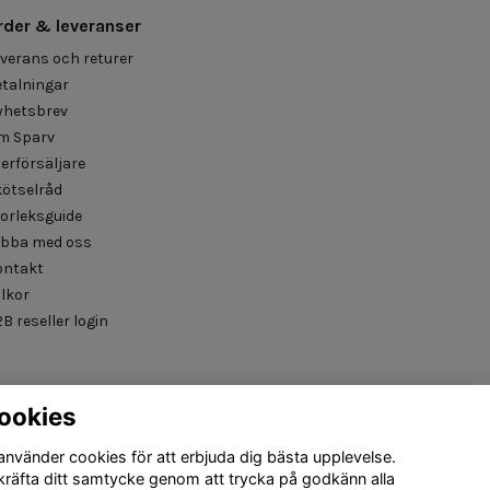
rder & leveranser
verans och returer
talningar
yhetsbrev
m Sparv
erförsäljare
kötselråd
orleksguide
obba med oss
ontakt
llkor
B reseller login
ookies
 använder cookies för att erbjuda dig bästa upplevelse.
kräfta ditt samtycke genom att trycka på godkänn alla