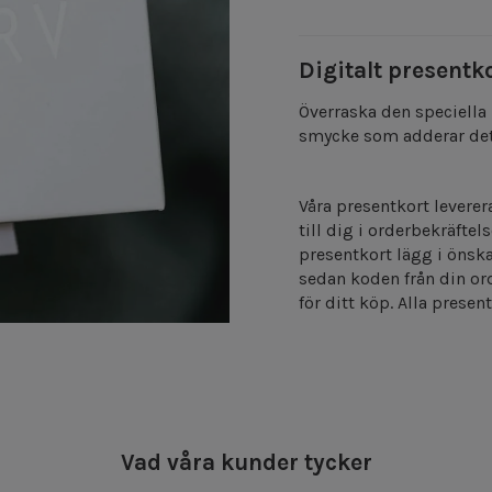
Digitalt presentk
Överraska den speciella
smycke som adderar det
Våra presentkort leverer
till dig i orderbekräftels
presentkort lägg i öns
sedan koden från din ord
för ditt köp.
Alla present
Vad våra kunder tycker