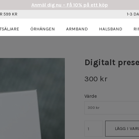
Anmäl dig nu – Få 10% på ett köp
R 599 KR
1-3 D
TSÄLJARE
ÖRHÄNGEN
ARMBAND
HALSBAND
RI
Digitalt pres
300 kr
Värde
300 kr
LÄGG I VA