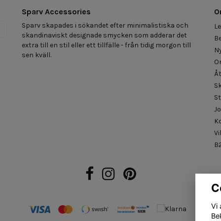
Sparv Accessories
O
Sparv skapades i sökandet efter minimalistiska och
Le
a
skandinaviskt designade smycken som adderar det
Be
extra till en stil eller ett tillfälle - från tidig morgon till
N
sen kväll.
O
Åt
S
St
J
K
Vi
B2
C
Vi
Be