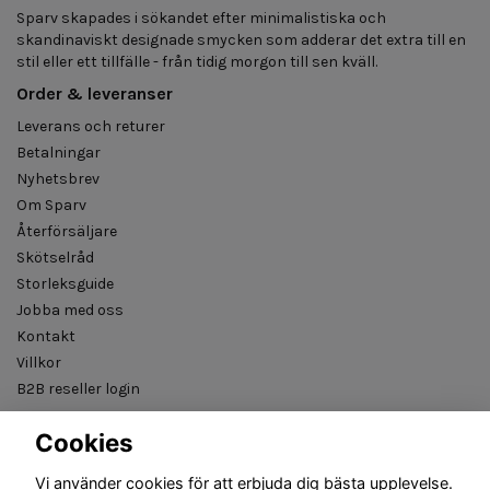
Sparv skapades i sökandet efter minimalistiska och
skandinaviskt designade smycken som adderar det extra till en
stil eller ett tillfälle - från tidig morgon till sen kväll.
Order & leveranser
Leverans och returer
Betalningar
Nyhetsbrev
Om Sparv
Återförsäljare
Skötselråd
Storleksguide
Jobba med oss
Kontakt
Villkor
B2B reseller login
Cookies
Vi använder cookies för att erbjuda dig bästa upplevelse.