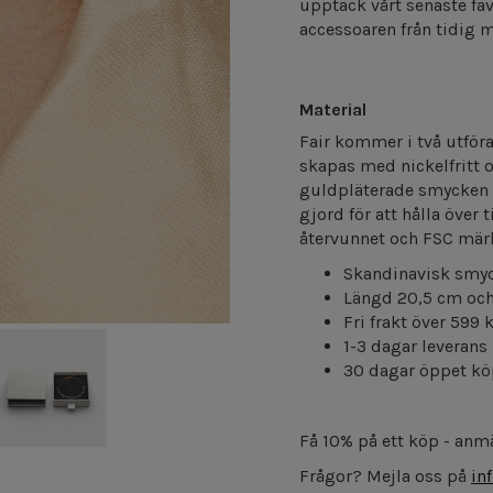
upptäck vårt senaste fa
accessoaren från tidig m
Material
Fair kommer i två utföra
skapas med nickelfritt o
guldpläterade smycken h
gjord för att hålla över 
återvunnet och FSC mär
Skandinavisk smy
Längd 20,5 cm och
Fri frakt över 599 
1-3 dagar leverans
30 dagar öppet kö
Få 10% på ett köp - anmä
Frågor? Mejla oss på
in