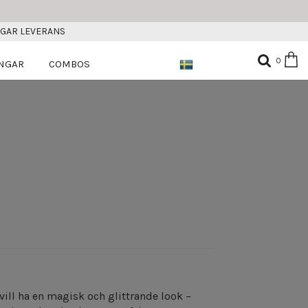
AGAR LEVERANS
0
NGAR
COMBOS
u vill ha en magisk och glittrande look –