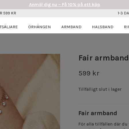
Anmäl dig nu – Få 10% på ett köp
R 599 KR
1-3 D
TSÄLJARE
ÖRHÄNGEN
ARMBAND
HALSBAND
RI
Fair armband
599 kr
Tillfälligt slut i lager
Fair armband
För alla tillfällen där d