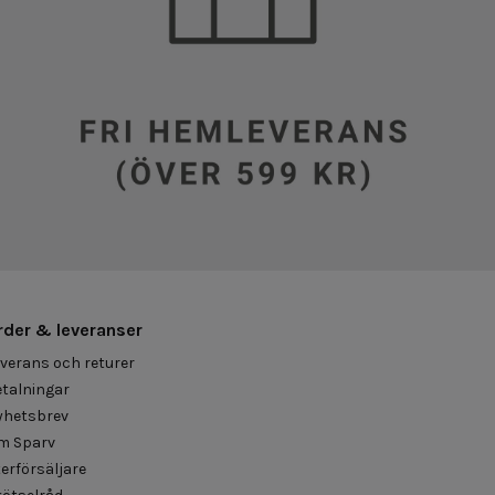
rder & leveranser
verans och returer
talningar
yhetsbrev
m Sparv
erförsäljare