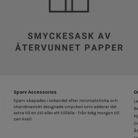
Sparv Accessories
O
Sparv skapades i sökandet efter minimalistiska och
Le
a
skandinaviskt designade smycken som adderar det
Be
extra till en stil eller ett tillfälle - från tidig morgon till
N
sen kväll.
O
Åt