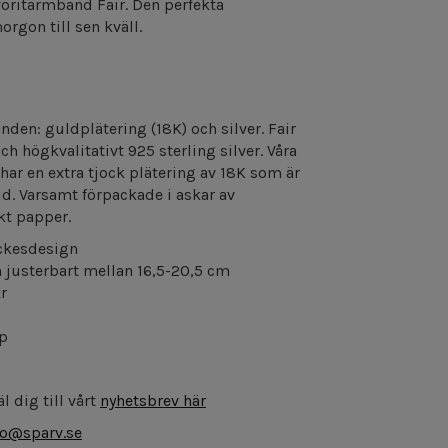
voritarmband Fair. Den perfekta
orgon till sen kväll.
nden: guldplätering (18K) och silver. Fair
ch högkvalitativt 925 sterling silver. Våra
ar en extra tjock plätering av 18K som är
tid. Varsamt förpackade i askar av
kt papper.
ckesdesign
 justerbart mellan 16,5-20,5 cm
kr
p
l dig till vårt
nyhetsbrev här
fo@sparv.se