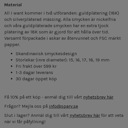
Material
All I want kommer i två utföranden: guldplätering (18K)
och silverpläterad mässing. Alla smycken är nickelfria
och våra guldpläterade smycken har en extra tjock
plätering av 18K som är gjord för att hålla över tid.
Varsamt förpackade i askar av återvunnet och FSC märkt
papper.
Skandinavisk smyckesdesign
Storlekar (inre diameter): 15, 16, 17, 18, 19 mm
Fri frakt över 599 kr
1-3 dagar leverans
30 dagar öppet köp
Få 10% på ett köp - anmäl dig till vårt
nyhetsbrev här
Frågor? Mejla oss på
info@sparv.se
Slut i lager? Anmäl dig till vårt
nyhetsbrev här
för att veta
när vi får påfyllning!