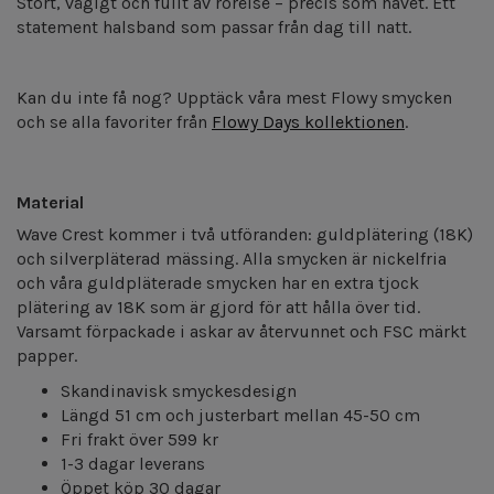
Stort, vågigt och fullt av rörelse – precis som havet. Ett
statement halsband som passar från dag till natt.
Kan du inte få nog? Upptäck våra mest Flowy smycken
och se alla favoriter från
Flowy Days kollektionen
.
Material
Wave Crest kommer i två utföranden: guldplätering (18K)
och silverpläterad mässing. Alla smycken är nickelfria
och våra guldpläterade smycken har en extra tjock
plätering av 18K som är gjord för att hålla över tid.
Varsamt förpackade i askar av återvunnet och FSC märkt
papper.
Skandinavisk smyckesdesign
Längd 51 cm och justerbart mellan 45-50 cm
Fri frakt över 599 kr
1-3 dagar leverans
Öppet köp 30 dagar