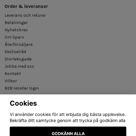
Order & leveranser
Leverans och returer
Betalningar
Nyhetsbrev
Om Sparv
Återförsäljare
Skötselråd
Storleksguide
Jobba med oss
Kontakt
Villkor
B2B reseller login
Cookies
Vi använder cookies för att erbjuda dig bästa upplevelse.
Bekräfta ditt samtycke genom att trycka på godkänn alla
GODKÄNN ALLA