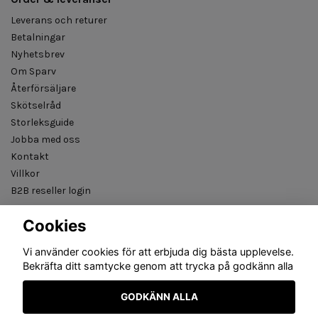
Leverans och returer
Betalningar
Nyhetsbrev
Om Sparv
Återförsäljare
Skötselråd
Storleksguide
Jobba med oss
Kontakt
Villkor
B2B reseller login
Cookies
Vi använder cookies för att erbjuda dig bästa upplevelse.
Bekräfta ditt samtycke genom att trycka på godkänn alla
GODKÄNN ALLA