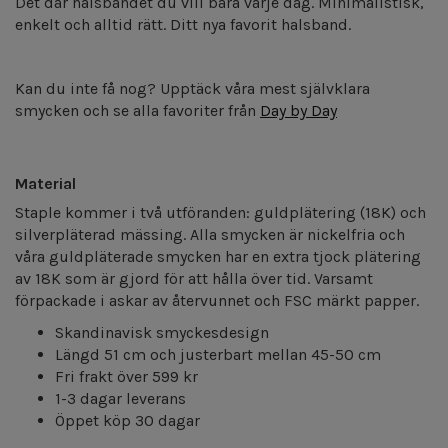
Det där halsbandet du vill bära varje dag. Minimalistisk,
enkelt och alltid rätt. Ditt nya favorit halsband.
Kan du inte få nog? Upptäck våra mest självklara
smycken och se alla favoriter från
Day by Day
Material
Staple kommer i två utföranden: guldplätering (18K) och
silverpläterad mässing. Alla smycken är nickelfria och
våra guldpläterade smycken har en extra tjock plätering
av 18K som är gjord för att hålla över tid. Varsamt
förpackade i askar av återvunnet och FSC märkt papper.
Skandinavisk smyckesdesign
Längd 51 cm och justerbart mellan 45-50 cm
Fri frakt över 599 kr
1-3 dagar leverans
Öppet köp 30 dagar