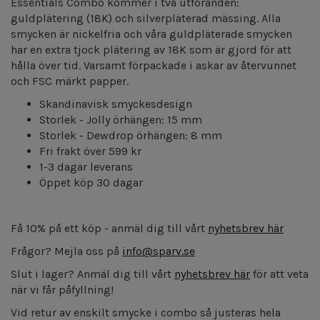
Essentials Combo kommer i två utföranden:
guldplätering (18K) och silverpläterad mässing. Alla
smycken är nickelfria och våra guldpläterade smycken
har en extra tjock plätering av 18K som är gjord för att
hålla över tid. Varsamt förpackade i askar av återvunnet
och FSC märkt papper.
Skandinavisk smyckesdesign
Storlek - Jolly örhängen: 15 mm
Storlek - Dewdrop örhängen: 8 mm
Fri frakt över 599 kr
1-3 dagar leverans
Öppet köp 30 dagar
Få 10% på ett köp - anmäl dig till vårt
nyhetsbrev här
Frågor? Mejla oss på
info@sparv.se
Slut i lager? Anmäl dig till vårt
nyhetsbrev här
för att veta
när vi får påfyllning!
Vid retur av enskilt smycke i combo så justeras hela