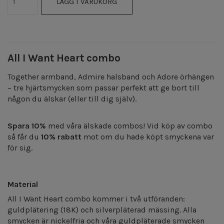
LÄGG I VARUKORG
All I Want Heart combo
Together armband, Admire halsband och Adore örhängen
– tre hjärtsmycken som passar perfekt att ge bort till
någon du älskar (eller till dig själv).
Spara 10%
med våra älskade combos! Vid köp av combo
så får du
10% rabatt
mot om du hade köpt smyckena var
för sig.
Material
All I Want Heart combo kommer i två utföranden:
guldplätering (18K) och silverpläterad mässing. Alla
smycken är nickelfria och våra guldpläterade smycken