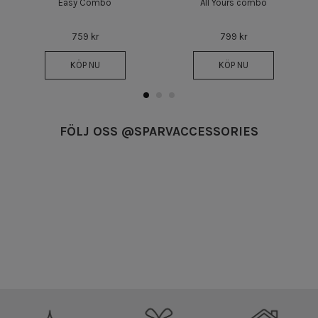
Easy Combo
All Yours combo
759 kr
799 kr
KÖP NU
KÖP NU
FÖLJ OSS @SPARVACCESSORIES