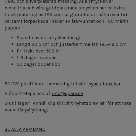
(18K) och silverpläterad mässing. Alla smycken är
nickelfria och våra guldpläterade smycken har en extra
tjock plätering av 18K som är gjord för att hålla över tid.
Varsamt förpackade i askar av återvunnet och FSC märkt
papper.
Skandinavisk smyckesdesign
Längd 20,5 cm och justerbart mellan 16,5-19,5 cm
Fri frakt över 599 kr
1-3 dagar leverans
30 dagar öppet köp
Få 10% på ett köp - anmäl dig till vårt
nyhetsbrev här
Frågor? Mejla oss på
info@sparv.se
Slut i lager? Anmäl dig till vårt
nyhetsbrev här
för att veta
när vi får påfyllning!
SE ALLA ARMBAND